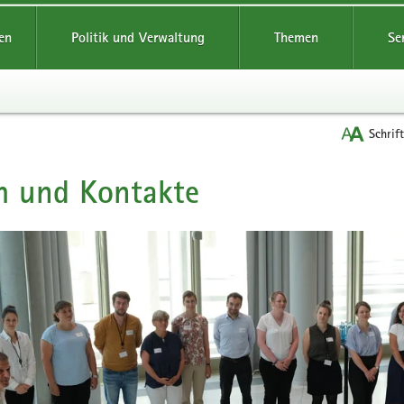
reifende
en
Politik und Verwaltung
Themen
Se
Schrif
m und Kontakte
t