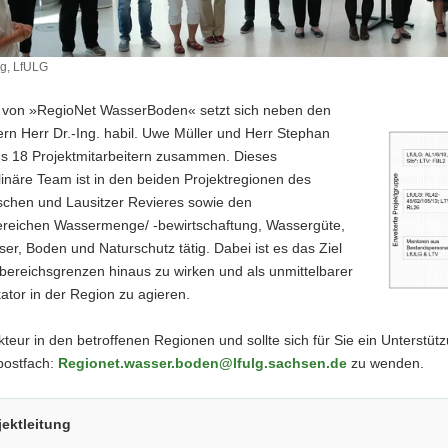
g, LfULG
von »RegioNet WasserBoden« setzt sich neben den
tern Herr Dr.-Ing. habil. Uwe Müller und Herr Stephan
s 18 Projektmitarbeitern zusammen. Dieses
plinäre Team ist in den beiden Projektregionen des
tschen und Lausitzer Revieres sowie den
eichen Wassermenge/ -bewirtschaftung, Wassergüte,
r, Boden und Naturschutz tätig. Dabei ist es das Ziel
bereichsgrenzen hinaus zu wirken und als unmittelbarer
tor in der Region zu agieren.
kteur in den betroffenen Regionen und sollte sich für Sie ein Unterstüt
postfach:
Regionet.wasser.boden@lfulg.sachsen.de
zu wenden.
jektleitung