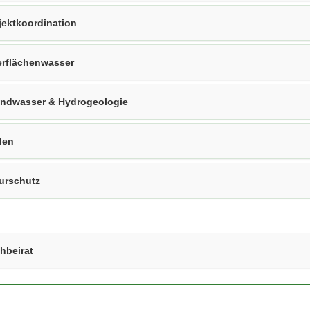
jektkoordination
rflächenwasser
ndwasser & Hydrogeologie
den
urschutz
hbeirat