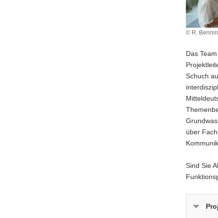
a
v
© R. Bennin
i
g
Das Team 
a
Projektlei
t
Schuch au
i
interdiszi
o
Mitteldeu
n
Themenber
Grundwasse
über Fach
Kommunika
Sind Sie A
Funktions
Pro