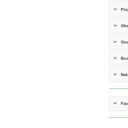
Pro
Obe
Gru
Bo
Nat
Fac