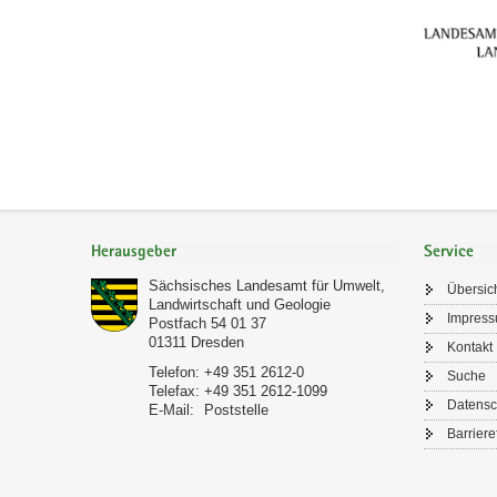
Footer-
Bereich
Herausgeber
Service
Sächsisches Landesamt für Umwelt,
Übersic
Landwirtschaft und Geologie
Impres
Postfach 54 01 37
01311
Dresden
Kontakt
Telefon:
+49 351 2612-0
Suche
Telefax:
+49 351 2612-1099
Datensc
E-Mail:
Poststelle
Barriere